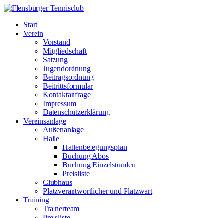
Start
Verein
Vorstand
Mitgliedschaft
Satzung
Jugendordnung
Beitragsordnung
Beitrittsformular
Kontaktanfrage
Impressum
Datenschutzerklärung
Vereinsanlage
Außenanlage
Halle
Hallenbelegungsplan
Buchung Abos
Buchung Einzelstunden
Preisliste
Clubhaus
Platzverantwortlicher und Platzwart
Training
Trainerteam
Preisliste