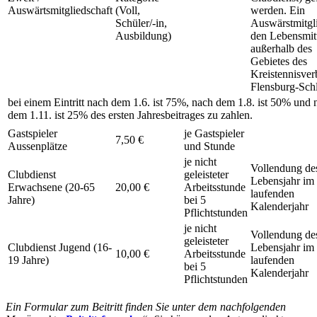
Auswärtsmitgliedschaft
(Voll,
werden. Ein
Schüler/-in,
Auswärstmitgli
Ausbildung)
den Lebensmit
außerhalb des
Gebietes des
Kreistennisve
Flensburg-Sch
bei einem Eintritt nach dem 1.6. ist 75%, nach dem 1.8. ist 50% und 
dem 1.11. ist 25% des ersten Jahresbeitrages zu zahlen.
Gastspieler
je Gastspieler
7,50 €
Aussenplätze
und Stunde
je nicht
Vollendung de
Clubdienst
geleisteter
Lebensjahr im
Erwachsene (20-65
20,00 €
Arbeitsstunde
laufenden
Jahre)
bei 5
Kalenderjahr
Pflichtstunden
je nicht
Vollendung de
geleisteter
Clubdienst Jugend (16-
Lebensjahr im
10,00 €
Arbeitsstunde
19 Jahre)
laufenden
bei 5
Kalenderjahr
Pflichtstunden
Ein Formular zum Beitritt finden Sie unter dem nachfolgenden