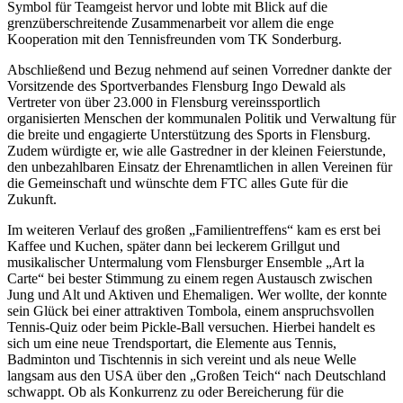
Symbol für Teamgeist hervor und lobte mit Blick auf die
grenzüberschreitende Zusammenarbeit vor allem die enge
Kooperation mit den Tennisfreunden vom TK Sonderburg.
Abschließend und Bezug nehmend auf seinen Vorredner dankte der
Vorsitzende des Sportverbandes Flensburg Ingo Dewald als
Vertreter von über 23.000 in Flensburg vereinssportlich
organisierten Menschen der kommunalen Politik und Verwaltung für
die breite und engagierte Unterstützung des Sports in Flensburg.
Zudem würdigte er, wie alle Gastredner in der kleinen Feierstunde,
den unbezahlbaren Einsatz der Ehrenamtlichen in allen Vereinen für
die Gemeinschaft und wünschte dem FTC alles Gute für die
Zukunft.
Im weiteren Verlauf des großen „Familientreffens“ kam es erst bei
Kaffee und Kuchen, später dann bei leckerem Grillgut und
musikalischer Untermalung vom Flensburger Ensemble „Art la
Carte“ bei bester Stimmung zu einem regen Austausch zwischen
Jung und Alt und Aktiven und Ehemaligen. Wer wollte, der konnte
sein Glück bei einer attraktiven Tombola, einem anspruchsvollen
Tennis-Quiz oder beim Pickle-Ball versuchen. Hierbei handelt es
sich um eine neue Trendsportart, die Elemente aus Tennis,
Badminton und Tischtennis in sich vereint und als neue Welle
langsam aus den USA über den „Großen Teich“ nach Deutschland
schwappt. Ob als Konkurrenz zu oder Bereicherung für die