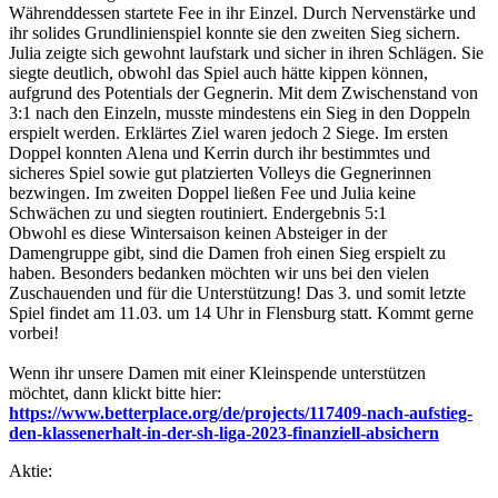
Währenddessen startete Fee in ihr Einzel. Durch Nervenstärke und
ihr solides Grundlinienspiel konnte sie den zweiten Sieg sichern.
Julia zeigte sich gewohnt laufstark und sicher in ihren Schlägen. Sie
siegte deutlich, obwohl das Spiel auch hätte kippen können,
aufgrund des Potentials der Gegnerin. Mit dem Zwischenstand von
3:1 nach den Einzeln, musste mindestens ein Sieg in den Doppeln
erspielt werden. Erklärtes Ziel waren jedoch 2 Siege. Im ersten
Doppel konnten Alena und Kerrin durch ihr bestimmtes und
sicheres Spiel sowie gut platzierten Volleys die Gegnerinnen
bezwingen. Im zweiten Doppel ließen Fee und Julia keine
Schwächen zu und siegten routiniert. Endergebnis 5:1
Obwohl es diese Wintersaison keinen Absteiger in der
Damengruppe gibt, sind die Damen froh einen Sieg erspielt zu
haben. Besonders bedanken möchten wir uns bei den vielen
Zuschauenden und für die Unterstützung! Das 3. und somit letzte
Spiel findet am 11.03. um 14 Uhr in Flensburg statt. Kommt gerne
vorbei!
Wenn ihr unsere Damen mit einer Kleinspende unterstützen
möchtet, dann klickt bitte hier:
https://www.betterplace.org/de/projects/117409-nach-aufstieg-
den-klassenerhalt-in-der-sh-liga-2023-finanziell-absichern
Aktie: